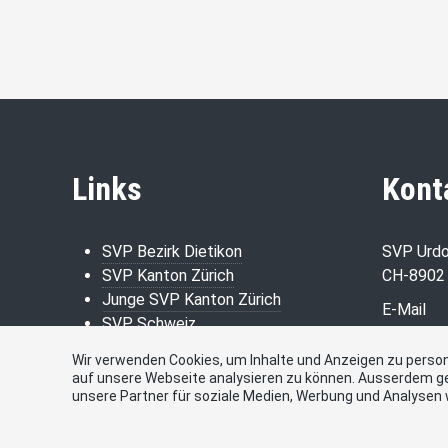
Links
Kont
SVP Bezirk Dietikon
SVP Urdo
SVP Kanton Zürich
CH-8902 
Junge SVP Kanton Zürich
E-Mail
SVP Schweiz
info@svp
Gemeinde Urdorf
Wir verwenden Cookies, um Inhalte und Anzeigen zu persona
PC-Kont
auf unsere Webseite analysieren zu können. Ausserdem g
80-151-4
unsere Partner für soziale Medien, Werbung und Analysen 
9018 930