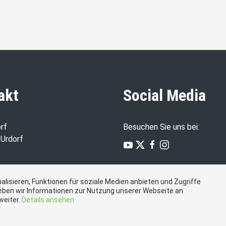
akt
Social Media
rf
Besuchen Sie uns bei:
Urdorf
-urdorf.ch
lisieren, Funktionen für soziale Medien anbieten und Zugriffe
o
eben wir Informationen zur Nutzung unserer Webseite an
 | IBAN: CH06 0070 0110
weiter.
Details ansehen
2 0