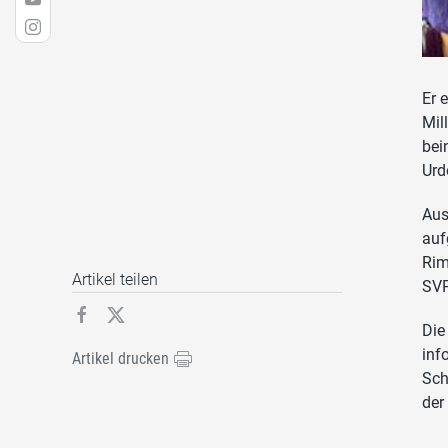
Er 
Mil
bei
Urd
Aus
auf
Rim
Artikel teilen
SVP
Die
inf
Artikel drucken
Sch
der