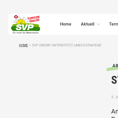
Home
Aktuell
Ter
HOME
>
SVP URDORF UNTERSTÜTZT LIMECO-STRATEGIE
AR
S
3. J
An