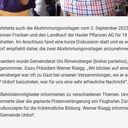
erörterte auch die Abstimmungsvorlagen vom 3. September 2023, 
lionen Franken und den Landkauf der Hasler Pflanzen AG für 18 
nhalten. Im Anschluss fand eine kurze Diskussion statt und es 
orf empfiehlt daher, die zwei Abstimmungsvorlagen anzunehme
serdem wurde Gemeinderat Urs Rimensberger (bisher parteilos), 
genommen. Dazu Präsident Werner Rüegg: „Wir blicken auf eine
ensberger war oft zu Gast bei unseren Versammlungen, wo er au
 Urdorf beizutreten, war für uns eine sehr erfreuliche Nachricht“.
 Behördenmitglieder informierten zu verschiedenen Themen. Uns
ormierte über die geplante Pistenverlängerung am Flughafen Züri
ulkonzepte für die frühkindliche Bildung. Werner Rüegg informi
 Gemeinde Urdorf.