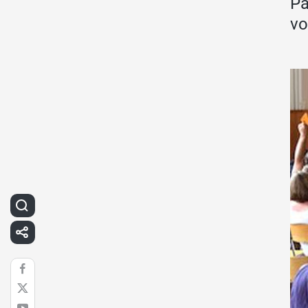
Pa
vo